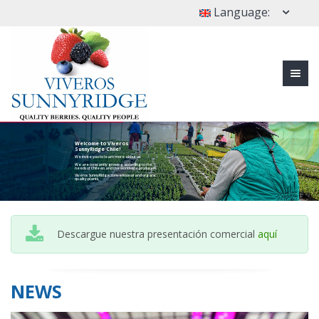
Language:
Welcome to Viveros
SunnyRidge Chile!
We invite you to learn more about us.
We are constantly growing according to the
needs of Chilean and the worldwide producers.
Viveros SunnyRidge, conventional and organic
quality plants.
Descargue nuestra presentación comercial
aquí
NEWS