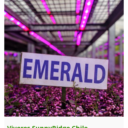
Viveros SunnyRidge Chile